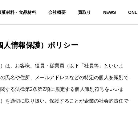
製菓材料・食品材料
会社概要
買取り
NEWS
ONL
個人情報保護）ポリシー
自慢の笹の葉
Our Signature Bamboo Leaves
す）は、お客様、役員・従業員（以下「社員等」といいま
）の氏名や住所、メールアドレスなどの特定の個人を識別で
関する法律第2条第2項に規定する個人識別符号をいいま
す）を適切に取り扱い、保護することが企業の社会的責任で
沿革
ophy
History