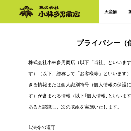
TOP
天産物
プライバシー（
ご挨拶
Greeting
株式会社小林多男商店（以下「当社」といいま
す）（以下、総称して「お客様等」といいます
COMPANY
きる情報または個人識別符号（個人情報の保護に
会社概要
す）が含まれる情報（以下｢個人情報｣といいま
企業理念
あると認識し、次の取組を実施いたします。
Corporate Philos
1.法令の遵守