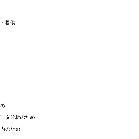
絡・提供
ため
データ分析のため
案内のため