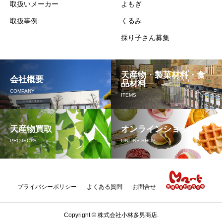
取扱いメーカー
よもぎ
取扱事例
くるみ
採り子さん募集
天産物・製菓材料・食
会社概要
品材料
COMPANY
ITEMS
天産物買取
オンラインショップ
PROJECTS
ONLINE SHOP
プライバシーポリシー
よくある質問
お問合せ
Copyright © 株式会社小林多男商店.